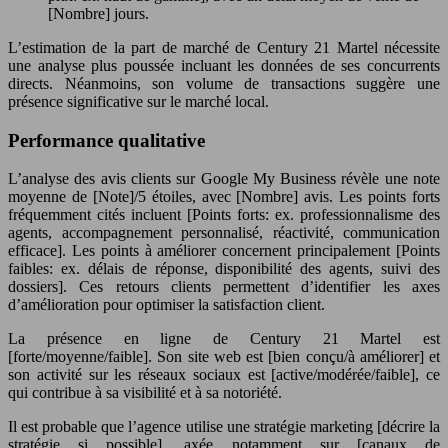
[Nombre] jours.
L’estimation de la part de marché de Century 21 Martel nécessite
une analyse plus poussée incluant les données de ses concurrents
directs. Néanmoins, son volume de transactions suggère une
présence significative sur le marché local.
Performance qualitative
L’analyse des avis clients sur Google My Business révèle une note
moyenne de [Note]/5 étoiles, avec [Nombre] avis. Les points forts
fréquemment cités incluent [Points forts: ex. professionnalisme des
agents, accompagnement personnalisé, réactivité, communication
efficace]. Les points à améliorer concernent principalement [Points
faibles: ex. délais de réponse, disponibilité des agents, suivi des
dossiers]. Ces retours clients permettent d’identifier les axes
d’amélioration pour optimiser la satisfaction client.
La présence en ligne de Century 21 Martel est
[forte/moyenne/faible]. Son site web est [bien conçu/à améliorer] et
son activité sur les réseaux sociaux est [active/modérée/faible], ce
qui contribue à sa visibilité et à sa notoriété.
Il est probable que l’agence utilise une stratégie marketing [décrire la
stratégie si possible], axée notamment sur [canaux de