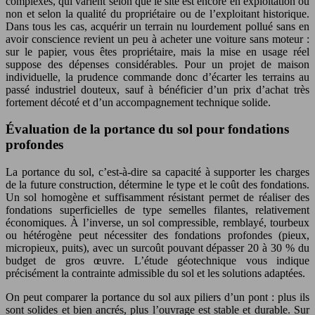
complexes, qui varient selon que le site est encore en exploitation ou
non et selon la qualité du propriétaire ou de l’exploitant historique.
Dans tous les cas, acquérir un terrain nu lourdement pollué sans en
avoir conscience revient un peu à acheter une voiture sans moteur :
sur le papier, vous êtes propriétaire, mais la mise en usage réel
suppose des dépenses considérables. Pour un projet de maison
individuelle, la prudence commande donc d’écarter les terrains au
passé industriel douteux, sauf à bénéficier d’un prix d’achat très
fortement décoté et d’un accompagnement technique solide.
Évaluation de la portance du sol pour fondations
profondes
La portance du sol, c’est-à-dire sa capacité à supporter les charges
de la future construction, détermine le type et le coût des fondations.
Un sol homogène et suffisamment résistant permet de réaliser des
fondations superficielles de type semelles filantes, relativement
économiques. À l’inverse, un sol compressible, remblayé, tourbeux
ou hétérogène peut nécessiter des fondations profondes (pieux,
micropieux, puits), avec un surcoût pouvant dépasser 20 à 30 % du
budget de gros œuvre. L’étude géotechnique vous indique
précisément la contrainte admissible du sol et les solutions adaptées.
On peut comparer la portance du sol aux piliers d’un pont : plus ils
sont solides et bien ancrés, plus l’ouvrage est stable et durable. Sur