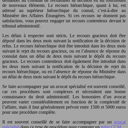
demander au consulat de réexaminer sa décision en lui fournissant
de nouveaux éléments. Le recours hiérarchique, quant à lui, est
adressé au supérieur hiérarchique du consul, c’est-à-dire au
Ministère des Affaires Étrangères. Si ces recours ne donnent pas
satisfaction, vous pouvez engager un recours contentieux devant le
tribunal administratif.
Les délais à respecter sont stricts. Le recours gracieux doit être
déposé dans les deux mois suivant la notification de la décision de
refus. Le recours hiérarchique doit être introduit dans les deux mois
suivant le rejet du recours gracieux, ou en l’absence de réponse du
consulat dans un délai de deux mois suivant le dépôt du recours
gracieux. Le recours contentieux doit également être introduit dans
les deux mois suivant la notification de la décision de rejet du
recours hiérarchique, ou en l’absence de réponse du Ministère dans
un délai de deux mois suivant le dépôt du recours hiérarchique.
Se faire accompagner par un avocat spécialisé est souvent conseillé,
car ces procédures sont complexes et nécessitent une bonne
connaissance du droit administratif. Les honoraires d’un avocat
peuvent varier considérablement en fonction de la complexité de
l’affaire, mais il faut généralement prévoir entre 1500 et 5000 euros
pour une procédure complète.
Il est souvent conseillé de se faire accompagner par un
avocat
spécialisé
dans ce type de procédure pour contester un
refus CCM
.