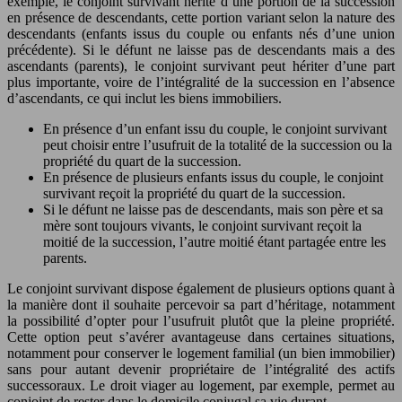
exemple, le conjoint survivant hérite d’une portion de la succession
en présence de descendants, cette portion variant selon la nature des
descendants (enfants issus du couple ou enfants nés d’une union
précédente). Si le défunt ne laisse pas de descendants mais a des
ascendants (parents), le conjoint survivant peut hériter d’une part
plus importante, voire de l’intégralité de la succession en l’absence
d’ascendants, ce qui inclut les biens immobiliers.
En présence d’un enfant issu du couple, le conjoint survivant
peut choisir entre l’usufruit de la totalité de la succession ou la
propriété du quart de la succession.
En présence de plusieurs enfants issus du couple, le conjoint
survivant reçoit la propriété du quart de la succession.
Si le défunt ne laisse pas de descendants, mais son père et sa
mère sont toujours vivants, le conjoint survivant reçoit la
moitié de la succession, l’autre moitié étant partagée entre les
parents.
Le conjoint survivant dispose également de plusieurs options quant à
la manière dont il souhaite percevoir sa part d’héritage, notamment
la possibilité d’opter pour l’usufruit plutôt que la pleine propriété.
Cette option peut s’avérer avantageuse dans certaines situations,
notamment pour conserver le logement familial (un bien immobilier)
sans pour autant devenir propriétaire de l’intégralité des actifs
successoraux. Le droit viager au logement, par exemple, permet au
conjoint de rester dans le domicile conjugal sa vie durant.