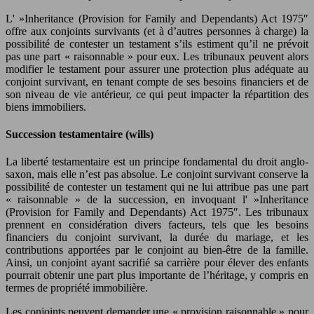
L' »Inheritance (Provision for Family and Dependants) Act 1975″
offre aux conjoints survivants (et à d’autres personnes à charge) la
possibilité de contester un testament s’ils estiment qu’il ne prévoit
pas une part « raisonnable » pour eux. Les tribunaux peuvent alors
modifier le testament pour assurer une protection plus adéquate au
conjoint survivant, en tenant compte de ses besoins financiers et de
son niveau de vie antérieur, ce qui peut impacter la répartition des
biens immobiliers.
Succession testamentaire (wills)
La liberté testamentaire est un principe fondamental du droit anglo-
saxon, mais elle n’est pas absolue. Le conjoint survivant conserve la
possibilité de contester un testament qui ne lui attribue pas une part
« raisonnable » de la succession, en invoquant l' »Inheritance
(Provision for Family and Dependants) Act 1975″. Les tribunaux
prennent en considération divers facteurs, tels que les besoins
financiers du conjoint survivant, la durée du mariage, et les
contributions apportées par le conjoint au bien-être de la famille.
Ainsi, un conjoint ayant sacrifié sa carrière pour élever des enfants
pourrait obtenir une part plus importante de l’héritage, y compris en
termes de propriété immobilière.
Les conjoints peuvent demander une « provision raisonnable » pour