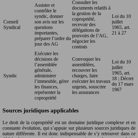
Consulter les
Assister et
documents relatifs à
contrôler le
la gestion de la
syndic, donner
Loi du 10
copropriété,
Conseil
son avis sur les
juillet
recevoir des
Syndical
questions
1965, art.
délégations de
importantes,
21 à 27
pouvoirs de l’AG,
préparer l’ordre du
négocier les
jour des AG
contrats
Exécuter les
décisions de
Convoquer les
Loi du 10
l’assemblée
assemblées,
juillet
générale,
recouvrer les
1965, art.
Syndic
administrer
charges, faire
18 ; Décret
l’immeuble, gérer
exécuter les travaux
du 17 mars
les finances,
urgents, souscrire
1967
représenter la
les assurances
copropriété
Sources juridiques applicables
Le droit de la copropriété est un domaine juridique complexe et en
constante évolution, qui s’appuie sur plusieurs sources juridiques de
nature différente. Il est donc indispensable de s’y retrouver dans ce