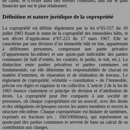
de cause, et d’éviter ainsi des erreurs coûteuses, tant sur le plan
financier que sur le plan relationnel.
Définition et nature juridique de la copropriété
La copropriété est définie légalement par la loi n°65-557 du 10
juillet 1965 fixant le statut de la copropriété des immeubles bâtis, et
son décret d’application n°67-223 du 17 mars 1967. Elle se
caractérise par une division d’un immeuble bâti en lots, appartenant
à différentes personnes, comprenant une partie privative
(l’appartement lui-même) et une quote-part indivisible des parties
communes (le hall d’entrée, les couloirs, le jardin, le toit, etc.). La
distinction entre parties privatives et parties communes est
fondamentale, car elle détermine les responsabilités de chacun en
matière d’entretien, de réparation et de réalisation de travaux. Le
règlement de copropriété, véritable « constitution » de l’immeuble,
précise ces règles et organise la vie collective. L’article 2 de la loi de
1965 énonce clairement ce principe de division et d’attribution de
droits. La copropriété peut être comparée à une société de
personnes, où chaque copropriétaire est un associé, avec des droits
et des obligations réciproques envers les autres membres et envers la
structure elle-même. Chaque copropriétaire est titulaire de tantièmes,
exprimés en fractions (ex : 100/1000èmes), qui représentent sa
quote-part des parties communes et servent de base au calcul de sa
contribution aux charges.