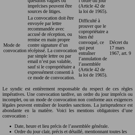
questions vagues ou
l’ordre du jour
imprécises peuvent être
(Article 42 de
sources de litiges.
la loi de 1965).
La convocation doit être
Difficulté à
envoyée par lettre
prouver que le
recommandée avec
copropriétaire a
accusé de réception, ou
bien été
remise en main propre
convoqué, ce
Décret du
Mode de
contre signature d’un
qui peut
17 mars
convocation
récépissé. La convocation
entraîner
1967, art. 9
par simple lettre ou par
l’annulation de
email n’est pas valable,
l’assemblée
sauf si le copropriétaire a
(Article 42 de
expressément consenti à
la loi de 1965).
ce mode de convocation.
Le syndic est entièrement responsable du respect de ces règles
impératives. Une convocation tardive, un ordre du jour imprécis ou
incomplet, ou un mode de convocation non conforme aux exigences
légales peuvent entraîner de lourdes sanctions. La jurisprudence est
abondante en la matière. Voici les mentions obligatoires d’une
convocation :
Date, heure et lieu précis de l’assemblée générale.
Ordre du jour clair, précis et détaillé, mentionnant toutes les